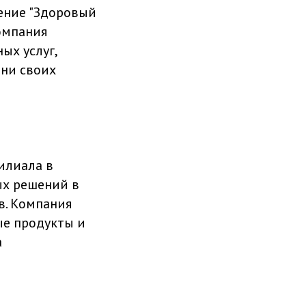
ение "Здоровый
омпания
ых услуг,
ни своих
илиала в
ых решений в
в. Компания
ые продукты и
а