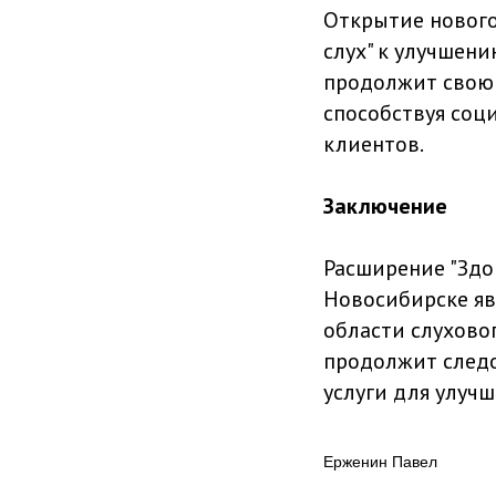
Открытие нового
слух" к улучшен
продолжит свою 
способствуя соц
клиентов.
Заключение
Расширение "Здо
Новосибирске яв
области слухово
продолжит следо
услуги для улуч
Ерженин Павел