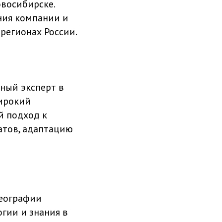
овосибирске.
ния компании и
регионах России.
жный эксперт в
широкий
й подход к
атов, адаптацию
географии
гии и знания в