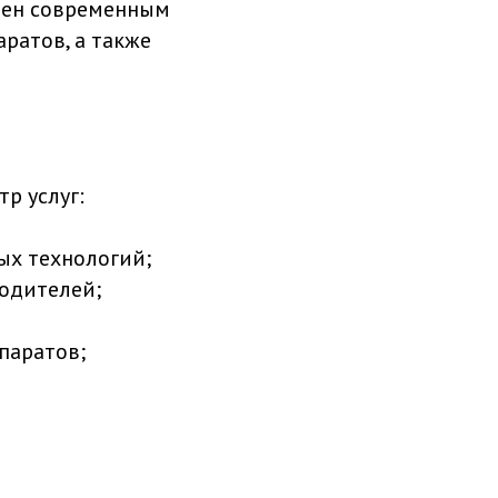
щен современным
ратов, а также
р услуг:
ых технологий;
одителей;
паратов;