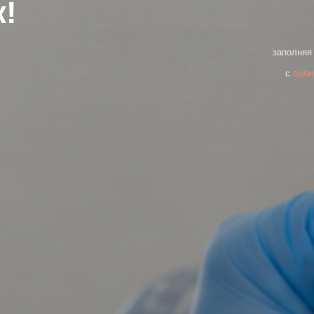
к!
заполняя
с
поли