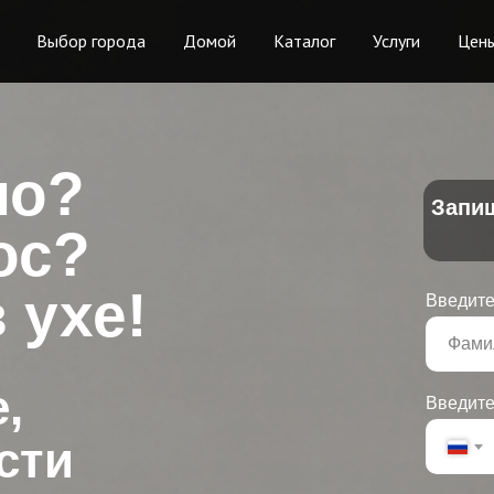
Выбор города
Домой
Каталог
Услуги
Цен
ло?
Запиш
ос?
 ухе!
Введите
,
Введите
сти