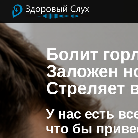
Болит гор
Заложен н
Стреляет в
У нас есть все
что бы приве