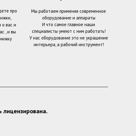
дете про
Мы работаем применяя современное
ижки,
оборудование и аппараты
И что самое главное наши
 о вас и
специалисты умеют с ним работать!
с , и вы
У нас оборудование это не украшение
книжку
интерьера, а рабочий инструмент!
ь лицензирована.